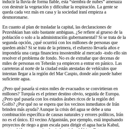
inducir la lluvia de forma fiable, esta “siembra de nubes” amenaza
con destruir la vegetación y dificultar la respiración. La gente se
queda cada vez más en casa y la sociedad iraní empieza a
desmoronarse.
En cuanto al plan de trasladar la capital, las declaraciones de
Pezeshkian han sido bastante ambiguas. ¿Se refiere al grueso de la
población o solo a la administración gubernamental? Si se trata de la
segunda opción, ¿qué ocurrirá con los millones de personas que
queden atrás? Si se trata de la primera, el esfuerzo llevaría años e
impondría una carga financiera insostenible al mercado -todo ello sin
resolver el problema de fondo. No es de extrañar que decenas de
miles de personas en Teherán ya empiecen a entrar en pánico. Las
carreteras al norte de la ciudad están atestadas de vehículos que
intentan llegar a la región del Mar Caspio, donde aún puede haber
suficiente agua.
¿Pero qué pasaría si estos miles de evacuados se convirtieran en
millones? Turquía es el primer destino obvio, seguida de Europa.
¿Pero qué pasaría con los estados árabes ricos de la región del
Golfo? ¿Por qué no se espera que los vecinos inmediatos de Irán
brinden más ayuda? Aunque la crisis del agua se debe a una
combinación específica de causas naturales y errores políticos, Irán
no es el único. El vecino Afganistán, por ejemplo, está impulsando
proyectos de riego a gran escala para dirigir el agua hacia Kabul,