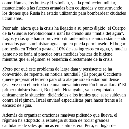
como Hamas, los hutíes y Hezbollah, y a la producción militar,
manteniendo a las fuerzas armadas bien equipadas y construyendo
los drones que Rusia ha estado utilizando para bombardear ciudades
ucranianas.
Peor aún, ahora que la crisis ha llegado a su punto álgido, el Cuerpo
de la Guardia Revolucionaria iraní ha creado una “mafia del agua”.
Lagos y ríos que han sobrevivido durante miles de años están siendo
drenados para suministrar agua a quien pueda permitírselo. El hogar
promedio en Teherán gasta el 10% de sus ingresos en agua, y mucha
gente no se baña ni practica otras medidas básicas de higiene,
mientras que el régimen se beneficia directamente de la crisis.
¿Pero por qué este problema de larga data y persistente se ha
convertido, de repente, en noticia mundial? ¿Es porque Occidente
quiere preparar el terreno para otro ataque israelí-estadounidense
(esta vez con el pretexto de una nueva intervención humanitaria)? El
primer ministro israelí, Benjamin Netanyahu, ya ha explotado
cínicamente la situación, diciéndoles a los iraníes que, si se sublevan
contra el régimen, Israel enviará especialistas para hacer frente a la
escasez de agua.
Además de organizar oraciones masivas pidiendo que llueva, el
régimen ha adoptado la estrategia dudosa de rociar grandes
cantidades de sales químicas en la atmósfera. Pero, en lugar de