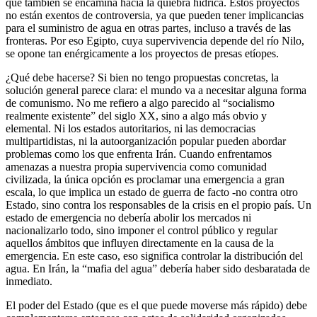
que también se encamina hacia la quiebra hídrica. Estos proyectos
no están exentos de controversia, ya que pueden tener implicancias
para el suministro de agua en otras partes, incluso a través de las
fronteras. Por eso Egipto, cuya supervivencia depende del río Nilo,
se opone tan enérgicamente a los proyectos de presas etíopes.
¿Qué debe hacerse? Si bien no tengo propuestas concretas, la
solución general parece clara: el mundo va a necesitar alguna forma
de comunismo. No me refiero a algo parecido al “socialismo
realmente existente” del siglo XX, sino a algo más obvio y
elemental. Ni los estados autoritarios, ni las democracias
multipartidistas, ni la autoorganización popular pueden abordar
problemas como los que enfrenta Irán. Cuando enfrentamos
amenazas a nuestra propia supervivencia como comunidad
civilizada, la única opción es proclamar una emergencia a gran
escala, lo que implica un estado de guerra de facto -no contra otro
Estado, sino contra los responsables de la crisis en el propio país. Un
estado de emergencia no debería abolir los mercados ni
nacionalizarlo todo, sino imponer el control público y regular
aquellos ámbitos que influyen directamente en la causa de la
emergencia. En este caso, eso significa controlar la distribución del
agua. En Irán, la “mafia del agua” debería haber sido desbaratada de
inmediato.
El poder del Estado (que es el que puede moverse más rápido) debe