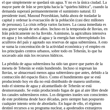
el que simplemente se quedará sin agua. Y no es la única ciudad. La
mayor parte de Irán se precipita hacia la “quiebra hídrica”, cuando la
demanda superará permanentemente el suministro natural. El
presidente iraní, Masoud Pezeshkian, habla ahora de trasladar la
capital y ordenar la evacuación de la población (casi diez millones
de personas). La crisis refleja varios factores. La causa inmediata es
una grave sequía de seis años. Incluso en la temporada de lluvias, en
Irán prácticamente no ha llovido. Asimismo, la agricultura intensiva
en agua y los subsidios al agua y la energía han sobreexplotado los
acuíferos del país y agotado sus reservas de agua subterránea. A esto
se suma la concentración de la actividad económica y el empleo en
los principales centros urbanos, sobre todo en Teherán, lo que ha
socavado aún más los recursos hídricos.
La pérdida de agua subterránea ha sido tan grave que partes de la
meseta de Teherán se están hundiendo. Incluso si regresan las
lluvias, se almacenará menos agua subterránea que antes, debido a la
contracción del espacio físico. Como el hundimiento que se está
produciendo hoy en día no está distribuido de manera uniforme,
todo el sistema de agua y alcantarillado de Teherán se está
desmoronando. Se están produciendo fugas de gas al aire libre desde
los canales subterráneos rotos. Los dirigentes iraníes son conscientes
de este problema desde hace décadas, pero siempre han pospuesto
cualquier intento serio de abordarlo. En lugar de ello, el régimen
destinó recursos a su programa nuclear, a apoderados extranjeros