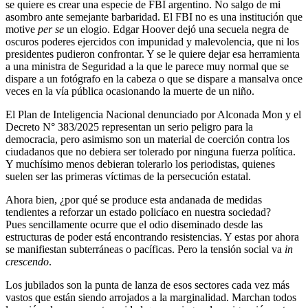
se quiere es crear una especie de FBI argentino. No salgo de mi
asombro ante semejante barbaridad. El FBI no es una institución que
motive
per se
un elogio. Edgar Hoover dejó una secuela negra de
oscuros poderes ejercidos con impunidad y malevolencia, que ni los
presidentes pudieron confrontar. Y se le quiere dejar esa herramienta
a una ministra de Seguridad a la que le parece muy normal que se
dispare a un fotógrafo en la cabeza o que se dispare a mansalva once
veces en la vía pública ocasionando la muerte de un niño.
El Plan de Inteligencia Nacional denunciado por Alconada Mon y el
Decreto N° 383/2025 representan un serio peligro para la
democracia, pero asimismo son un material de coerción contra los
ciudadanos que no debiera ser tolerado por ninguna fuerza política.
Y muchísimo menos debieran tolerarlo los periodistas, quienes
suelen ser las primeras víctimas de la persecución estatal.
Ahora bien, ¿por qué se produce esta andanada de medidas
tendientes a reforzar un estado policíaco en nuestra sociedad?
Pues sencillamente ocurre que el odio diseminado desde las
estructuras de poder está encontrando resistencias. Y estas por ahora
se manifiestan subterráneas o pacíficas. Pero la tensión social va
in
crescendo
.
Los jubilados son la punta de lanza de esos sectores cada vez más
vastos que están siendo arrojados a la marginalidad. Marchan todos