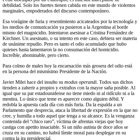
debilidad. Solo los fuertes tienen cabida en este mundo de violentos
marginales, empoderados del discurso contemporáneo.
Esa vorágine de furia y resentimiento acicateados por la tecnología y
los medios de comunicación ya pusieron a la Argentina al borde
mismo del magnicidio. Intentaron asesinar a Cristina Fernández de
Kirchner. Un asesinato, o su intento en este caso, debiera ser materia
de unánime repudio. Pero es tanto el odio acumulado que hubo
quienes hasta lamentaron la no consumación del homicidio.
Increíble, abominable, pero cierto.
Para colmo de males hoy la encarnación más grosera del odio está
en la persona del mismísimo Presidente de la Nación.
Javier Milei hace del insulto su
modus operandi
. Todos sus dichos
tienden a zaherir a propios y extraños con la mayor saña posible. Al
igual que su par estadounidense no tiene miedo ni al ridículo ni a la
mentira. Lo único que teme es aparecer como alguien débil. Y
redobla la apuesta cada día con más furia. Da la espalda a un
Parlamento que desprecia, ataca la libertad de expresión en la que no
cree, y humilla a todo aquel que tenga a su alcance. Es la venganza
contenida del “chico raro”, víctima de afrentas viejas que hoy
castiga con apetito insaciable. Si un niño autista de doce años se
cruza en su camino, no habrá límite moral para desplegar en su
contra la ira presidencial.