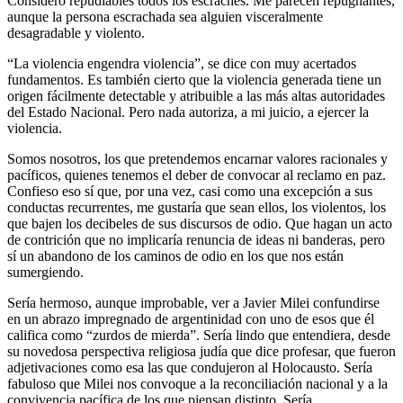
Considero repudiables todos los escraches. Me parecen repugnantes,
aunque la persona escrachada sea alguien visceralmente
desagradable y violento.
“La violencia engendra violencia”, se dice con muy acertados
fundamentos. Es también cierto que la violencia generada tiene un
origen fácilmente detectable y atribuible a las más altas autoridades
del Estado Nacional. Pero nada autoriza, a mi juicio, a ejercer la
violencia.
Somos nosotros, los que pretendemos encarnar valores racionales y
pacíficos, quienes tenemos el deber de convocar al reclamo en paz.
Confieso eso sí que, por una vez, casi como una excepción a sus
conductas recurrentes, me gustaría que sean ellos, los violentos, los
que bajen los decibeles de sus discursos de odio. Que hagan un acto
de contrición que no implicaría renuncia de ideas ni banderas, pero
sí un abandono de los caminos de odio en los que nos están
sumergiendo.
Sería hermoso, aunque improbable, ver a Javier Milei confundirse
en un abrazo impregnado de argentinidad con uno de esos que él
califica como “zurdos de mierda”. Sería lindo que entendiera, desde
su novedosa perspectiva religiosa judía que dice profesar, que fueron
adjetivaciones como esa las que condujeron al Holocausto. Sería
fabuloso que Milei nos convoque a la reconciliación nacional y a la
convivencia pacífica de los que piensan distinto. Sería