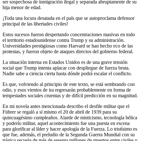
ser sospechosa de inmigración ilegal y separada abruptamente de su
hija menor de edad.
¡Toda una locura desatada en el país que se autoproclama defensor
principal de las libertades civiles!
Estos sucesos fueron despertando concentraciones masivas en todo
el territorio estadounidense contra Trump y su administración.
Universidades prestigiosas como Harvard se han hecho eco de las
protestas, y fueron objeto de ataques directos del gobierno federal.
La situación interna en Estados Unidos es de una grave tensión
social que Trump intenta aplacar con despliegue de fuerza bruta.
Nadie sabe a ciencia cierta hasta dónde podrá escalar el conflicto.
Es que, volviendo al principio de este texto, se está sembrando con
odio, y esos vientos de ira regresarán probablemente en forma de
tempestades sociales cruentas y de difícil predicción en su magnitud.
En mi novela antes mencionada describo el desfile militar que el
Führer se regaló a sí mismo el 20 de abril de 1939 para su
quincuagésimo cumpleaños. Alarde de misticismo, tecnología bélica
y poderío militar, aquel acontecimiento fue una puesta en escena
para glorificar al líder y hacer apología de la Fuerza. Lo tristísimo es
que fue, además, el preludio de la Segunda Guerra Mundial con su
trágica secuela de más de sesenta millones de muertos entre civiles y