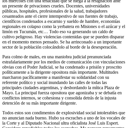
los miércoles con una tenacidad que se niega a la resignación ante
un presente de privaciones crueles. Docentes, universidades
públicas, hospitales, profesionales de la salud, trabajadores
cesanteados ante el cierre intempestivo de sus fuentes de trabajo,
científicos condenados a escarnio y sueldo de hambre, economías
regionales en colapso como la yerbatera en Misiones o el azúcar y el
limón en Tucumán, etc… Todo eso va generando un caldo de
cultivo peligroso. Hay violencias contenidas que se pueden disparar
en el momento menos pensado. Se ha arrinconado a un importante
sector de la población colocándolo al borde de la desesperación.
Para colmo de males, en una maniobra judicial preanunciada
estrafalariamente por los medios de comunicación con vinculaciones
obvias con el Poder Judicial, se ha condenado a prisión y proscrito
políticamente a la dirigente opositora más importante. Multitudes
marcharon pacíficamente a manifestar su solidaridad con su
referente político y social inundando las calles de todas las
principales ciudades argentinas, y desbordando la mítica Plaza de
Mayo. La principal fuerza opositora que agonizaba y se debatía en
conflictos internos, se cohesiona y consolida detrás de la injusta
detención de su más importante dirigente.
Todos estos son condimentos de explosividad social intolerables que
no anuncian nada bueno. Hubo ya escraches a uno de los vocales de
la Corte y al Diputado Nacional ultra oficialista José Luis Espert.