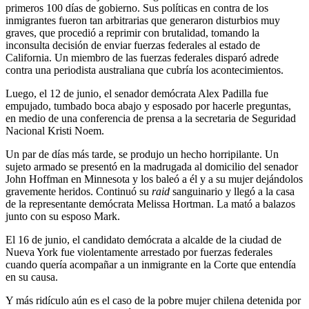
primeros 100 días de gobierno. Sus políticas en contra de los
inmigrantes fueron tan arbitrarias que generaron disturbios muy
graves, que procedió a reprimir con brutalidad, tomando la
inconsulta decisión de enviar fuerzas federales al estado de
California. Un miembro de las fuerzas federales disparó adrede
contra una periodista australiana que cubría los acontecimientos.
Luego, el 12 de junio, el senador demócrata Alex Padilla fue
empujado, tumbado boca abajo y esposado por hacerle preguntas,
en medio de una conferencia de prensa a la secretaria de Seguridad
Nacional Kristi Noem.
Un par de días más tarde, se produjo un hecho horripilante. Un
sujeto armado se presentó en la madrugada al domicilio del senador
John Hoffman en Minnesota y los baleó a él y a su mujer dejándolos
gravemente heridos. Continuó su
raid
sanguinario y llegó a la casa
de la representante demócrata Melissa Hortman. La mató a balazos
junto con su esposo Mark.
El 16 de junio, el candidato demócrata a alcalde de la ciudad de
Nueva York fue violentamente arrestado por fuerzas federales
cuando quería acompañar a un inmigrante en la Corte que entendía
en su causa.
Y más ridículo aún es el caso de la pobre mujer chilena detenida por