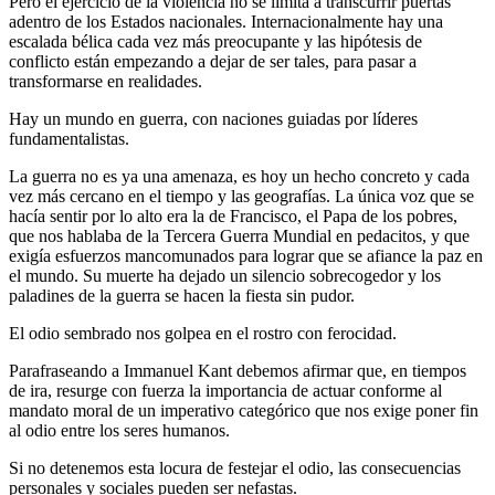
Pero el ejercicio de la violencia no se limita a transcurrir puertas
adentro de los Estados nacionales. Internacionalmente hay una
escalada bélica cada vez más preocupante y las hipótesis de
conflicto están empezando a dejar de ser tales, para pasar a
transformarse en realidades.
Hay un mundo en guerra, con naciones guiadas por líderes
fundamentalistas.
La guerra no es ya una amenaza, es hoy un hecho concreto y cada
vez más cercano en el tiempo y las geografías. La única voz que se
hacía sentir por lo alto era la de Francisco, el Papa de los pobres,
que nos hablaba de la Tercera Guerra Mundial en pedacitos, y que
exigía esfuerzos mancomunados para lograr que se afiance la paz en
el mundo. Su muerte ha dejado un silencio sobrecogedor y los
paladines de la guerra se hacen la fiesta sin pudor.
El odio sembrado nos golpea en el rostro con ferocidad.
Parafraseando a Immanuel Kant debemos afirmar que, en tiempos
de ira, resurge con fuerza la importancia de actuar conforme al
mandato moral de un imperativo categórico que nos exige poner fin
al odio entre los seres humanos.
Si no detenemos esta locura de festejar el odio, las consecuencias
personales y sociales pueden ser nefastas.