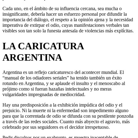
Cada uno, en el ámbito de su influencia cercana, sea mucha o
insignificante, debería hacer un esfuerzo personal por difundir la
importancia del diálogo, el respeto a la opinión ajena y la necesidad
imperativa de extirpar el odio, cuyas manifestaciones verbales tan
visibles son tan solo la funesta antesala de violencias más explícitas.
LA CARICATURA
ARGENTINA
Argentina es un reflejo caricaturesco del acontecer mundial. El
“manual de los odiadores seriales” ha tenido también un éxito
rotundo en Argentina, y se aplaude el insulto y el menoscabo al
prójimo como si fueran hazañas intelectuales y no meras
vulgaridades impregnadas de mediocridad.
Hay una predisposición a la exhibición impúdica del odio y el
prejuicio. Ni la muerte ni la enfermedad son impedimento alguno
para que la correntada de odio se difunda con su pestilente ponzoña
a través de las redes sociales. Cuanto más abyecto el agravio, más
celebrado por sus seguidores es el decidor irrespetuoso.
Pedir disculpas por un exabrupto, es muestra inaceptable de